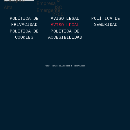
MAPS
POLÍTICA DE
AVISO LEGAL
POLÍTICA DE
PRIVACIDAD
SEGURIDAD
AVISO LEGAL
POLÍTICA DE
POLÍTICA DE
POLÍTICA DE
POLÍTICA DE
COOKIES
ACCESIBILIDAD
PRIVACIDAD
SEGURIDAD
POLÍTICA DE
POLÍTICA DE
COOKIES
ACCESIBILIDAD
©2024 IDRUS SOLUCIONES E INNOVACIÓN