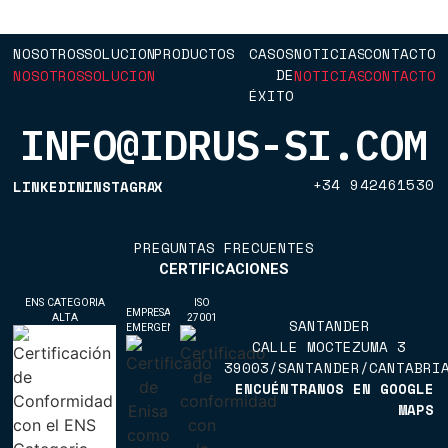
NOSOTROS
SOLUCIONES
PRODUCTOS
CASOS
NOTICIAS
CONTACTO
DE
NOSOTROS
SOLUCIONES
NOTICIAS
CONTACTO
ÉXITO
CASOS
INFO@IDRUS-SI.COM
DE
ÉXITO
+34 942461530
LINKEDIN
INSTAGRAM
X
+34 942461530
LINKEDIN
INSTAGRAM
X
PREGUNTAS FRECUENTES
PREGUNTAS FRECUENTES
CERTIFICACIONES
ENS CATEGORIA
ISO
EMPRESA
ALTA
27001
SANTANDER
EMERGENTE
CALLE MOCTEZUMA 3
39003/SANTANDER/CANTABRI
ENCUÉNTRANOS EN GOOGLE
MAPS
ENCUÉNTRANOS EN GOOGLE