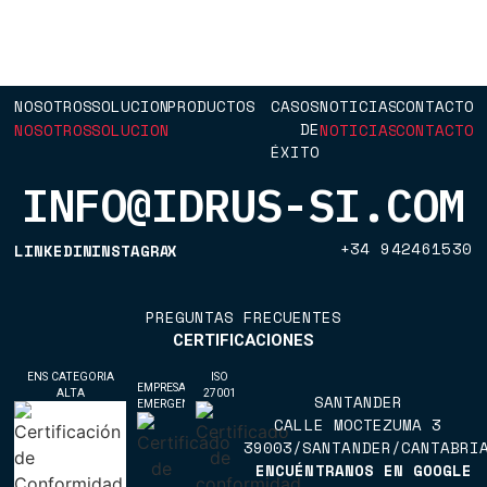
NOSOTROS
SOLUCIONES
PRODUCTOS
CASOS
NOTICIAS
CONTACTO
DE
NOSOTROS
SOLUCIONES
NOTICIAS
CONTACTO
ÉXITO
CASOS
INFO@IDRUS-SI.COM
DE
ÉXITO
+34 942461530
LINKEDIN
INSTAGRAM
X
+34 942461530
LINKEDIN
INSTAGRAM
X
PREGUNTAS FRECUENTES
PREGUNTAS FRECUENTES
CERTIFICACIONES
ENS CATEGORIA
ISO
EMPRESA
ALTA
27001
SANTANDER
EMERGENTE
CALLE MOCTEZUMA 3
39003/SANTANDER/CANTABRI
ENCUÉNTRANOS EN GOOGLE